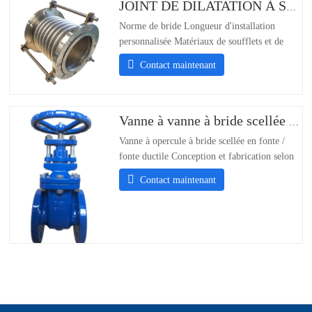
JOINT DE DILATATION À SOUFFLET
Norme de bride Longueur d'installation
personnalisée Matériaux de soufflets et de
boulons personnalisés : 304/316/321/310S ;-
Contact maintenant
Personnalisation des normes de bride ;-
Personnalisation du support de la longueur
d'installation ;- Matériau des soufflets et des
boulons304/316/321/310S
Vanne à vanne à bride scellée en métal en fonte
Vanne à opercule à bride scellée en fonte /
fonte ductile Conception et fabrication selon
DIN3352 Brides PN16 selon EN1092-2/DIN
Contact maintenant
2501 PN10 & PN16 Face à face selon
EN558-1 série 14 Test et inspection selon
EN12266 Taille DN50-DN600 Pression de
travail : PN10/PN16 Les conditions de travail