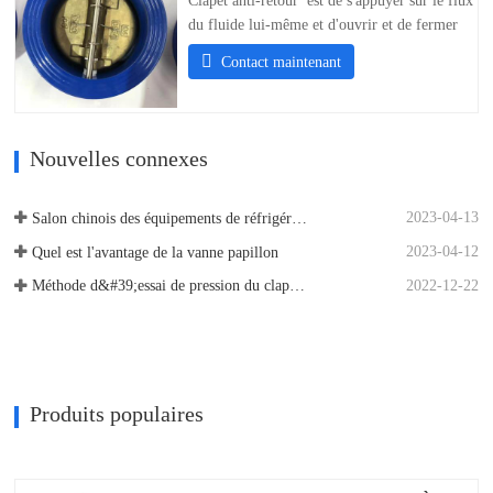
Clapet anti-retour est de s'appuyer sur le flux
du fluide lui-même et d'ouvrir et de fermer
automatiquement disque de soupape , utilisé
Contact maintenant
pour empêcher la soupape de retour de fluide,
également connue sous le nom de clapet anti-
retour, soupape unidirectionnelle, soupape à
contre-courant et soupape…
Nouvelles connexes
2023-04-13
Salon chinois des équipements de réfrigération
2023-04-12
Quel est l'avantage de la vanne papillon
2022-12-22
Méthode d&#39;essai de pression du clapet anti-retour
Produits populaires