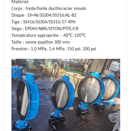
Matériel:
Corps : fonte/fonte ductile/acier moulé
Disque : DI+Ni/SS304/SS316/AL-BZ
Tige : SS416/SS304/SS316/17-4PH
Siège : EPDM/NBR/VITON/PTFE/CR
Température appropriée : -40℃-120℃
Taille : vanne papillon 300 mm
Pression : 1,0 MPa, 1,6 MPa, 150 psi, 200 psi