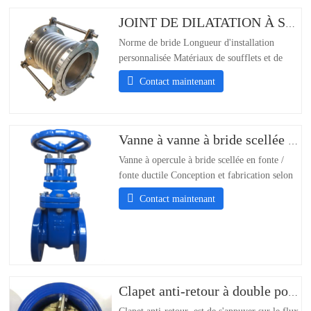
JOINT DE DILATATION À SOUFFLET
Norme de bride Longueur d'installation
personnalisée Matériaux de soufflets et de
boulons personnalisés : 304/316/321/310S ;-
Contact maintenant
Personnalisation des normes de bride ;-
Personnalisation du support de la longueur
d'installation ;- Matériau des soufflets et des
boulons304/316/321/310S
Vanne à vanne à bride scellée en métal en fonte
Vanne à opercule à bride scellée en fonte /
fonte ductile Conception et fabrication selon
DIN3352 Brides PN16 selon EN1092-2/DIN
Contact maintenant
2501 PN10 & PN16 Face à face selon
EN558-1 série 14 Test et inspection selon
EN12266 Taille DN50-DN600 Pression de
travail : PN10/PN16 Les conditions de
travail…
Clapet anti-retour à double porte en bronze